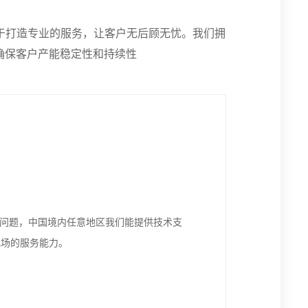
力于打造专业的服务，让客户无后顾无忧。我们拥
确保客户产能稳定性和持续性
问题，中国境内任意地区我们能提供技术支
现场的服务能力。