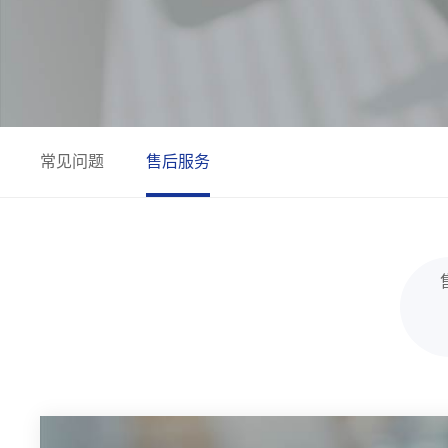
常见问题
售后服务