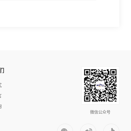
们
式
言
询
微信公众号