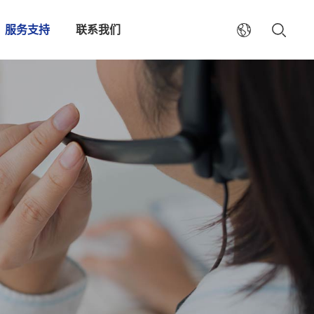
服务支持
联系我们